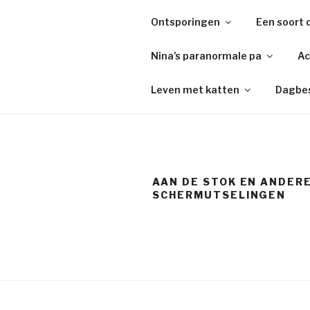
Naar
Ontsporingen
Een soort 
de
HET BUIS
inhoud
Nina’s paranormale pa
Ac
springen
ook voor wie niet van lezen h
Leven met katten
Dagbe
AAN DE STOK EN ANDER
SCHERMUTSELINGEN